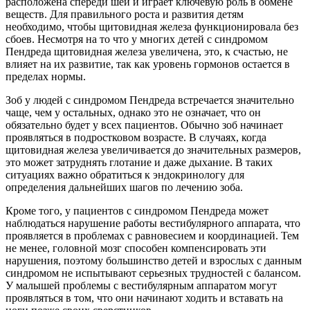
расположена спереди шеи и играет ключевую роль в обмене
веществ. Для правильного роста и развития детям
необходимо, чтобы щитовидная железа функционировала без
сбоев. Несмотря на то что у многих детей с синдромом
Пендреда щитовидная железа увеличена, это, к счастью, не
влияет на их развитие, так как уровень гормонов остается в
пределах нормы.
Зоб у людей с синдромом Пендреда встречается значительно
чаще, чем у остальных, однако это не означает, что он
обязательно будет у всех пациентов. Обычно зоб начинает
проявляться в подростковом возрасте. В случаях, когда
щитовидная железа увеличивается до значительных размеров,
это может затруднять глотание и даже дыхание. В таких
ситуациях важно обратиться к эндокринологу для
определения дальнейших шагов по лечению зоба.
Кроме того, у пациентов с синдромом Пендреда может
наблюдаться нарушение работы вестибулярного аппарата, что
проявляется в проблемах с равновесием и координацией. Тем
не менее, головной мозг способен компенсировать эти
нарушения, поэтому большинство детей и взрослых с данным
синдромом не испытывают серьезных трудностей с балансом.
У малышей проблемы с вестибулярным аппаратом могут
проявляться в том, что они начинают ходить и вставать на