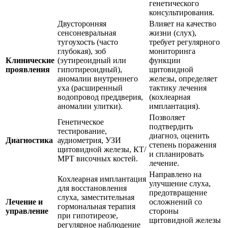
генетического
консультирования.
Двусторонняя
Влияет на качество
сенсоневральная
жизни (слух),
тугоухость (часто
требует регулярного
глубокая), зоб
мониторинга
Клинические
(эутиреоидный или
функции
проявления
гипотиреоидный),
щитовидной
аномалии внутреннего
железы, определяет
уха (расширенный
тактику лечения
водопровод преддверия,
(кохлеарная
аномалии улитки).
имплантация).
Позволяет
Генетическое
подтвердить
тестирование,
диагноз, оценить
Диагностика
аудиометрия, УЗИ
степень поражения
щитовидной железы, КТ/
и спланировать
МРТ височных костей.
лечение.
Направлено на
Кохлеарная имплантация
улучшение слуха,
для восстановления
предотвращение
слуха, заместительная
Лечение и
осложнений со
гормональная терапия
управление
стороны
при гипотиреозе,
щитовидной железы
регулярное наблюдение