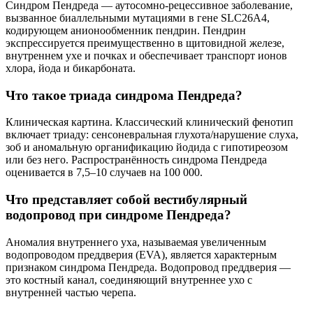
Синдром Пендреда — аутосомно-рецессивное заболевание,
вызванное биаллельными мутациями в гене SLC26A4,
кодирующем анионообменник пендрин. Пендрин
экспрессируется преимущественно в щитовидной железе,
внутреннем ухе и почках и обеспечивает транспорт ионов
хлора, йода и бикарбоната.
Что такое триада синдрома Пендреда?
Клиническая картина. Классический клинический фенотип
включает триаду: сенсоневральная глухота/нарушение слуха,
зоб и аномальную органификацию йодида с гипотиреозом
или без него. Распространённость синдрома Пендреда
оценивается в 7,5–10 случаев на 100 000.
Что представляет собой вестибулярный
водопровод при синдроме Пендреда?
Аномалия внутреннего уха, называемая увеличенным
водопроводом преддверия (EVA), является характерным
признаком синдрома Пендреда. Водопровод преддверия —
это костный канал, соединяющий внутреннее ухо с
внутренней частью черепа.