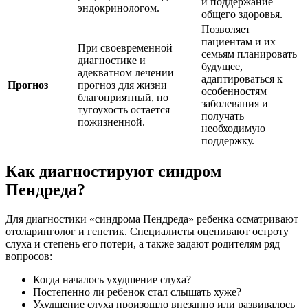
и поддержание
эндокринологом.
общего здоровья.
Позволяет
пациентам и их
При своевременной
семьям планировать
диагностике и
будущее,
адекватном лечении
адаптироваться к
Прогноз
прогноз для жизни
особенностям
благоприятный, но
заболевания и
тугоухость остается
получать
пожизненной.
необходимую
поддержку.
Как диагностируют синдром
Пендреда?
Для диагностики «синдрома Пендреда» ребенка осматривают
отоларинголог и генетик. Специалисты оценивают остроту
слуха и степень его потери, а также задают родителям ряд
вопросов:
Когда началось ухудшение слуха?
Постепенно ли ребенок стал слышать хуже?
Ухудшение слуха произошло внезапно или развивалось