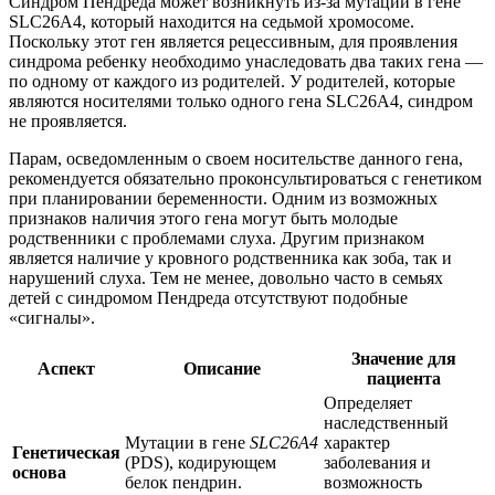
Синдром Пендреда может возникнуть из-за мутации в гене
SLC26A4, который находится на седьмой хромосоме.
Поскольку этот ген является рецессивным, для проявления
синдрома ребенку необходимо унаследовать два таких гена —
по одному от каждого из родителей. У родителей, которые
являются носителями только одного гена SLC26A4, синдром
не проявляется.
Парам, осведомленным о своем носительстве данного гена,
рекомендуется обязательно проконсультироваться с генетиком
при планировании беременности. Одним из возможных
признаков наличия этого гена могут быть молодые
родственники с проблемами слуха. Другим признаком
является наличие у кровного родственника как зоба, так и
нарушений слуха. Тем не менее, довольно часто в семьях
детей с синдромом Пендреда отсутствуют подобные
«сигналы».
Значение для
Аспект
Описание
пациента
Определяет
наследственный
Мутации в гене
SLC26A4
характер
Генетическая
(PDS), кодирующем
заболевания и
основа
белок пендрин.
возможность