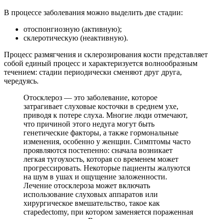
В процессе заболевания можно выделить две стадии:
отоспонгиозную (активную);
склеротическую (неактивную).
Процесс размягчения и склерозирования кости представляет
собой единый процесс и характеризуется волнообразным
течением: стадии периодически сменяют друг друга,
чередуясь.
Отосклероз — это заболевание, которое
затрагивает слуховые косточки в среднем ухе,
приводя к потере слуха. Многие люди отмечают,
что причиной этого недуга могут быть
генетические факторы, а также гормональные
изменения, особенно у женщин. Симптомы часто
проявляются постепенно: сначала возникает
легкая тугоухость, которая со временем может
прогрессировать. Некоторые пациенты жалуются
на шум в ушах и ощущение заложенности.
Лечение отосклероза может включать
использование слуховых аппаратов или
хирургическое вмешательство, такое как
стapedectomy, при котором заменяется пораженная