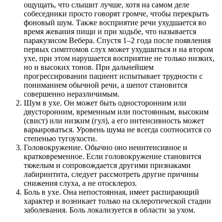
ощущать, что слышит лучше, хотя на самом деле
собеседники просто говорят громче, чтобы перекрыть
фоновый шум. Также восприятие речи ухудшается во
время жевания пищи и при ходьбе, что называется
паракузисом Вебера. Спустя 1–2 года после появления
первых симптомов слух может ухудшиться и на втором
ухе, при этом нарушается восприятие не только низких,
но и высоких тонов. При дальнейшем
прогрессировании пациент испытывает трудности с
пониманием обычной речи, а шепот становится
совершенно неразличимым.
Шум в ухе. Он может быть односторонним или
двусторонним, временным или постоянным, высоким
(свист) или низким (гул), а его интенсивность может
варьироваться. Уровень шума не всегда соотносится со
степенью тугоухости.
Головокружение. Обычно оно неинтенсивное и
кратковременное. Если головокружение становится
тяжелым и сопровождается другими признаками
лабиринтита, следует рассмотреть другие причины
снижения слуха, а не отосклероз.
Боль в ухе. Она непостоянная, имеет распирающий
характер и возникает только на склеротической стадии
заболевания. Боль локализуется в области за ухом.