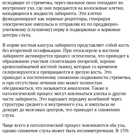
исходящие от стремечка, через овальное окно попадают во
внутреннее ухо, где они передаются на волосковые клетки,
находящиеся в жидкости лабиринта. Эти клетки
функционируют как нервные рецепторы, генерируя
электрические импульсы и отправляя их по преддверно-
улитковому (слуховому) нерву в подкорковые и корковые
центры слуха.
В норме костная капсула лабиринта представляет собой кость
без вторичной оссификации. При отосклерозе в костном
лабиринте активируется процесс остеогенеза, что приводит к
образованию участков спонгизации (незрелой, хорошо
кровоснабжаемой костной ткани), которые со временем
склерозируются и превращаются в зрелую кость. Это
приводит к постепенному снижению подвижности стремечка,
и при отсутствии лечения оно может полностью
обездвижиться, что называется анкилозом. Также в
патологический процесс могут вовлекаться улитка и другие
части лабиринта. Это нарушает передачу колебаний через
структуры среднего и внутреннего уха, и импульсы не
доходят до мозговых центров, что приводит к снижению
слуха.
Чаще всего в патологический процесс вовлекаются оба уха,
однако снижение слуха может быть несимметричным. В 15%