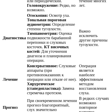
или периодический.
течение многих
Головокружение:
Редко, но
лет.
возможно.
Отоскопия:
Осмотр уха.
Тональная пороговая
аудиометрия:
Определение
степени тугоухости.
Важно
Тимпанометрия:
Оценка
исключить
Диагностика
подвижности барабанной
другие причины
перепонки и слуховых
тугоухости.
косточек.
КТ височных
костей:
Для уточнения
диагноза и планирования
операции.
Консервативное:
Слуховые
Операция
аппараты (при
является
противопоказаниях к
наиболее
Лечение
операции или отказе от нее).
эффективным
Хирургическое
методом
(стапедопластика):
Замена
восстановления
стремечка протезом.
слуха.
В редких случаях
При своевременном лечении
возможно
прогноз благоприятный,
Прогноз
повторное
слух значительно
развитие