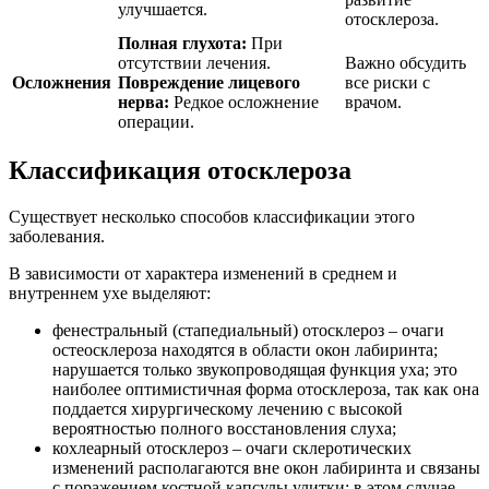
улучшается.
отосклероза.
Полная глухота:
При
отсутствии лечения.
Важно обсудить
Осложнения
Повреждение лицевого
все риски с
нерва:
Редкое осложнение
врачом.
операции.
Классификация отосклероза
Существует несколько способов классификации этого
заболевания.
В зависимости от характера изменений в среднем и
внутреннем ухе выделяют:
фенестральный (стапедиальный) отосклероз – очаги
остеосклероза находятся в области окон лабиринта;
нарушается только звукопроводящая функция уха; это
наиболее оптимистичная форма отосклероза, так как она
поддается хирургическому лечению с высокой
вероятностью полного восстановления слуха;
кохлеарный отосклероз – очаги склеротических
изменений располагаются вне окон лабиринта и связаны
с поражением костной капсулы улитки; в этом случае