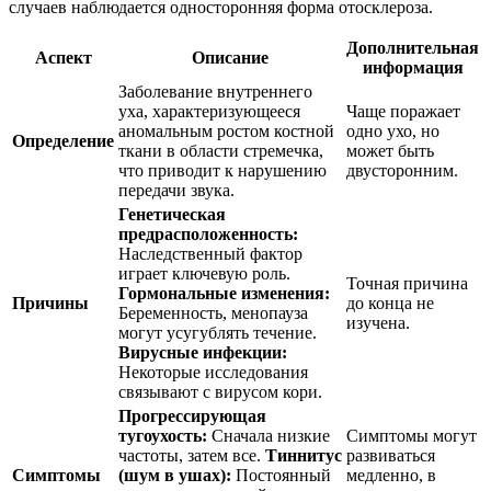
случаев наблюдается односторонняя форма отосклероза.
Дополнительная
Аспект
Описание
информация
Заболевание внутреннего
уха, характеризующееся
Чаще поражает
аномальным ростом костной
одно ухо, но
Определение
ткани в области стремечка,
может быть
что приводит к нарушению
двусторонним.
передачи звука.
Генетическая
предрасположенность:
Наследственный фактор
играет ключевую роль.
Точная причина
Гормональные изменения:
Причины
до конца не
Беременность, менопауза
изучена.
могут усугублять течение.
Вирусные инфекции:
Некоторые исследования
связывают с вирусом кори.
Прогрессирующая
тугоухость:
Сначала низкие
Симптомы могут
частоты, затем все.
Тиннитус
развиваться
Симптомы
(шум в ушах):
Постоянный
медленно, в