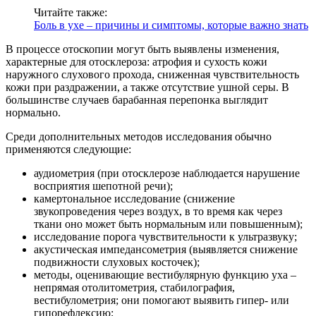
Читайте также:
Боль в ухе – причины и симптомы, которые важно знать
В процессе отоскопии могут быть выявлены изменения,
характерные для отосклероза: атрофия и сухость кожи
наружного слухового прохода, сниженная чувствительность
кожи при раздражении, а также отсутствие ушной серы. В
большинстве случаев барабанная перепонка выглядит
нормально.
Среди дополнительных методов исследования обычно
применяются следующие:
аудиометрия (при отосклерозе наблюдается нарушение
восприятия шепотной речи);
камертональное исследование (снижение
звукопроведения через воздух, в то время как через
ткани оно может быть нормальным или повышенным);
исследование порога чувствительности к ультразвуку;
акустическая импедансометрия (выявляется снижение
подвижности слуховых косточек);
методы, оценивающие вестибулярную функцию уха –
непрямая отолитометрия, стабилография,
вестибулометрия; они помогают выявить гипер- или
гипорефлексию;