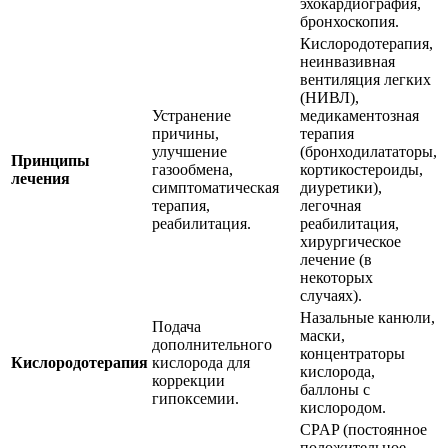
эхокардиография,
бронхоскопия.
Кислородотерапия,
неинвазивная
вентиляция легких
(НИВЛ),
Устранение
медикаментозная
причины,
терапия
улучшение
(бронходилататоры,
Принципы
газообмена,
кортикостероиды,
лечения
симптоматическая
диуретики),
терапия,
легочная
реабилитация.
реабилитация,
хирургическое
лечение (в
некоторых
случаях).
Назальные канюли,
Подача
маски,
дополнительного
концентраторы
Кислородотерапия
кислорода для
кислорода,
коррекции
баллоны с
гипоксемии.
кислородом.
CPAP (постоянное
положительное