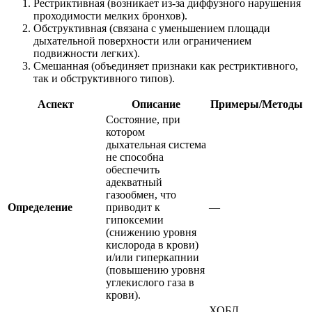
Рестриктивная (возникает из-за диффузного нарушения
проходимости мелких бронхов).
Обструктивная (связана с уменьшением площади
дыхательной поверхности или ограничением
подвижности легких).
Смешанная (объединяет признаки как рестриктивного,
так и обструктивного типов).
Аспект
Описание
Примеры/Методы
Состояние, при
котором
дыхательная система
не способна
обеспечить
адекватный
газообмен, что
Определение
приводит к
—
гипоксемии
(снижению уровня
кислорода в крови)
и/или гиперкапнии
(повышению уровня
углекислого газа в
крови).
ХОБЛ,