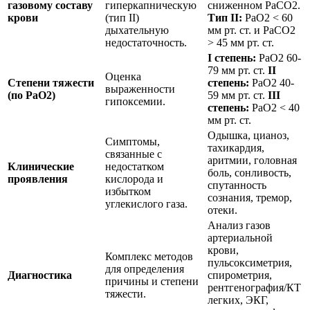
газовому составу
гиперкапническую
сниженном PaCO2.
крови
(тип II)
Тип II:
PaO2 < 60
дыхательную
мм рт. ст. и PaCO2
недостаточность.
> 45 мм рт. ст.
I степень:
PaO2 60-
79 мм рт. ст.
II
Оценка
Степени тяжести
степень:
PaO2 40-
выраженности
(по PaO2)
59 мм рт. ст.
III
гипоксемии.
степень:
PaO2 < 40
мм рт. ст.
Одышка, цианоз,
Симптомы,
тахикардия,
связанные с
аритмии, головная
Клинические
недостатком
боль, сонливость,
проявления
кислорода и
спутанность
избытком
сознания, тремор,
углекислого газа.
отеки.
Анализ газов
артериальной
крови,
Комплекс методов
пульсоксиметрия,
для определения
Диагностика
спирометрия,
причины и степени
рентгенография/КТ
тяжести.
легких, ЭКГ,