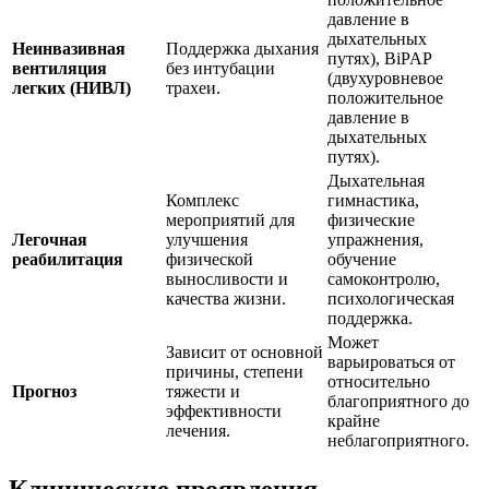
давление в
дыхательных
Неинвазивная
Поддержка дыхания
путях), BiPAP
вентиляция
без интубации
(двухуровневое
легких (НИВЛ)
трахеи.
положительное
давление в
дыхательных
путях).
Дыхательная
Комплекс
гимнастика,
мероприятий для
физические
Легочная
улучшения
упражнения,
реабилитация
физической
обучение
выносливости и
самоконтролю,
качества жизни.
психологическая
поддержка.
Может
Зависит от основной
варьироваться от
причины, степени
относительно
Прогноз
тяжести и
благоприятного до
эффективности
крайне
лечения.
неблагоприятного.