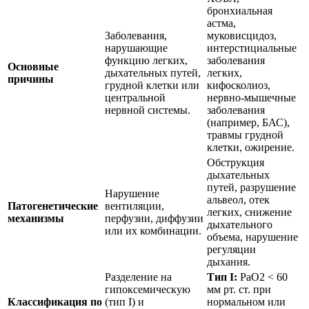
бронхиальная
астма,
Заболевания,
муковисцидоз,
нарушающие
интерстициальные
функцию легких,
заболевания
Основные
дыхательных путей,
легких,
причины
грудной клетки или
кифосколиоз,
центральной
нервно-мышечные
нервной системы.
заболевания
(например, БАС),
травмы грудной
клетки, ожирение.
Обструкция
дыхательных
путей, разрушение
Нарушение
альвеол, отек
Патогенетические
вентиляции,
легких, снижение
механизмы
перфузии, диффузии
дыхательного
или их комбинации.
объема, нарушение
регуляции
дыхания.
Разделение на
Тип I:
PaO2 < 60
гипоксемическую
мм рт. ст. при
Классификация по
(тип I) и
нормальном или