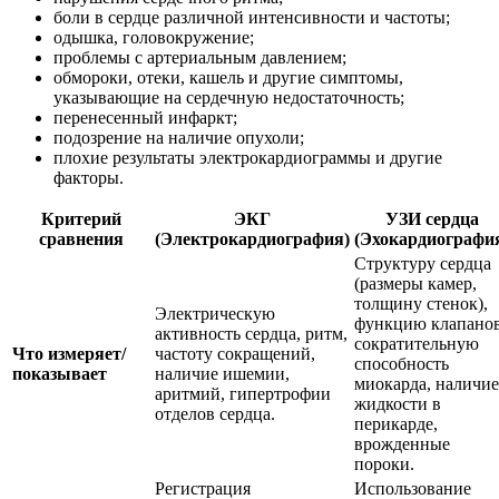
боли в сердце различной интенсивности и частоты;
одышка, головокружение;
проблемы с артериальным давлением;
обмороки, отеки, кашель и другие симптомы,
указывающие на сердечную недостаточность;
перенесенный инфаркт;
подозрение на наличие опухоли;
плохие результаты электрокардиограммы и другие
факторы.
Критерий
ЭКГ
УЗИ сердца
сравнения
(Электрокардиография)
(Эхокардиографи
Структуру сердца
(размеры камер,
толщину стенок),
Электрическую
функцию клапанов
активность сердца, ритм,
сократительную
Что измеряет/
частоту сокращений,
способность
показывает
наличие ишемии,
миокарда, наличие
аритмий, гипертрофии
жидкости в
отделов сердца.
перикарде,
врожденные
пороки.
Регистрация
Использование