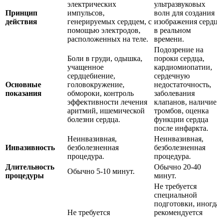
электрических
ультразвуковых
Принцип
импульсов,
волн для создания
действия
генерируемых сердцем, с
изображения серд
помощью электродов,
в реальном
расположенных на теле.
времени.
Подозрение на
Боли в груди, одышка,
пороки сердца,
учащенное
кардиомиопатии,
сердцебиение,
сердечную
Основные
головокружение,
недостаточность,
показания
обмороки, контроль
заболевания
эффективности лечения
клапанов, наличие
аритмий, ишемической
тромбов, оценка
болезни сердца.
функции сердца
после инфаркта.
Неинвазивная,
Неинвазивная,
Инвазивность
безболезненная
безболезненная
процедура.
процедура.
Длительность
Обычно 20-40
Обычно 5-10 минут.
процедуры
минут.
Не требуется
специальной
подготовки, иногд
Не требуется
рекомендуется