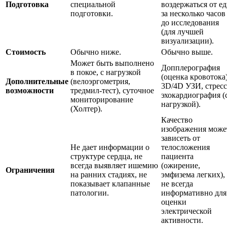
Подготовка
специальной
воздержаться от е
подготовки.
за несколько часов
до исследования
(для лучшей
визуализации).
Стоимость
Обычно ниже.
Обычно выше.
Может быть выполнено
Допплерография
в покое, с нагрузкой
(оценка кровотока)
Дополнительные
(велоэргометрия,
3D/4D УЗИ, стресс
возможности
тредмил-тест), суточное
эхокардиография (
мониторирование
нагрузкой).
(Холтер).
Качество
изображения може
зависеть от
Не дает информации о
телосложения
структуре сердца, не
пациента
всегда выявляет ишемию
(ожирение,
Ограничения
на ранних стадиях, не
эмфизема легких),
показывает клапанные
не всегда
патологии.
информативно для
оценки
электрической
активности.