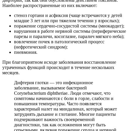
дифтерии, так как они обусловлены действием токсинов.
Наиболее распространенные из них включают:
стеноз гортани и асфиксия (чаще встречаются у детей
младше 3 лет или при тяжелом течении у взрослых);
поражение сердечно-сосудистой системы (миокардит);
нарушения в работе нервной системы (периферические
парезы и параличи, косоглазие, паралич мягкого неба);
вовлечение почек в патологический процесс
(нефротический синдром);
пневмония.
При благоприятном исходе заболевания восстановление
утраченных функций происходит в течение нескольких
месяцев.
Дифтерия глотки — это инфекционное
заболевание, вызываемое бактерией
Corynebacterium diphtheriae. Люди отмечают, что
симптомы начинаются с боли в горле, слабости и
повышения температуры. Часто появляется
характерный налет на миндалинах, который может
затруднять дыхание и глотание. Многие пациенты
подчеркивают важность своевременной
диагностики, так как осложнения могут быть
серьезными, включая поражение сердца и нервной