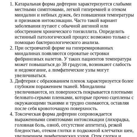
Катаральная форма дифтерии характеризуется слабыми
местными симптомами, легкой гиперемией и отеком
миндалин и небных дужек, без повышения температуры
и признаков интоксикации. Часто такой вариант
заболевания путают с обычной ангиной или
обострением хронического тонзиллита. Определить
истинный патологический процесс возможно только с
помощью бактериологического анализа.
При островчатой форме на гиперемированных
миндалинах появляются сероватые островки
фибринозных налетов. У таких пациентов температура
может повышаться до 38 градусов, возникают слабость
и недомогание, а лимфатические узлы могут
увеличиваться.
Дифтерия с образованием пленок характеризуется более
глубоким поражением тканей. Миндалины
увеличиваются, их поверхность покрывается плотными
беловато-серыми пленками, которые прочно сцеплены с
окружающими тканями и трудно снимаются, оставляя
после себя кровоточащую поверхность.
Токсическая форма дифтерии сопровождается
выраженными симптомами интоксикации (лихорадка,
головная боль, озноб, отсутствие аппетита), резкой
бледностью, отеком глотки и подкожной клетчатки шеи,
увеличением лимфатических узлов. Отек глотки и