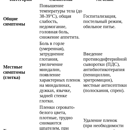
Повышение
температуры тела (до
38-39°C), общая
Госпитализация,
Общие
слабость,
постельный режим,
симптомы
недомогание,
обильное питье.
головная боль,
снижение аппетита.
Боль в горле
(умеренная),
затруднение
Введение
глотания,
противодифтерийной
увеличение
сыворотки (ПДС),
Местные
миндалин,
антибиотикотерапия
симптомы
появление
(пенициллин,
(глотка)
характерных пленок
эритромицин),
на миндалинах,
местные антисептики
дужках, язычке,
(полоскания, спреи).
задней стенке
глотки.
Пленки серовато-
белого цвета,
плотные, трудно
Удаление пленок
снимаются
(при необходимости
шпателем, при