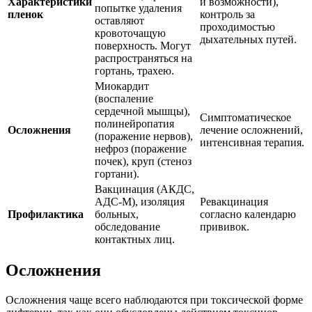
Характеристики
и возможности),
попытке удаления
пленок
контроль за
оставляют
проходимостью
кровоточащую
дыхательных путей.
поверхность. Могут
распространяться на
гортань, трахею.
Миокардит
(воспаление
сердечной мышцы),
Симптоматическое
полинейропатия
Осложнения
лечение осложнений,
(поражение нервов),
интенсивная терапия.
нефроз (поражение
почек), круп (стеноз
гортани).
Вакцинация (АКДС,
АДС-М), изоляция
Ревакцинация
Профилактика
больных,
согласно календарю
обследование
прививок.
контактных лиц.
Осложнения
Осложнения чаще всего наблюдаются при токсической форме