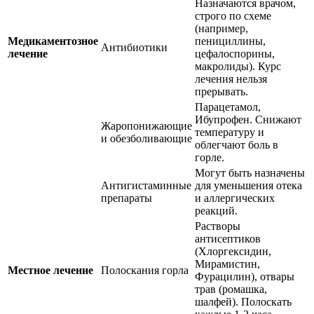
Назначаются врачом,
строго по схеме
(например,
Медикаментозное
пенициллины,
Антибиотики
лечение
цефалоспорины,
макролиды). Курс
лечения нельзя
прерывать.
Парацетамол,
Ибупрофен. Снижают
Жаропонижающие
температуру и
и обезболивающие
облегчают боль в
горле.
Могут быть назначены
Антигистаминные
для уменьшения отека
препараты
и аллергических
реакций.
Растворы
антисептиков
(Хлоргексидин,
Мирамистин,
Местное лечение
Полоскания горла
Фурацилин), отвары
трав (ромашка,
шалфей). Полоскать