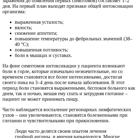
заражения до появления первых симптомов) составляет 1–2
дня. На первый план выходят признаки общей интоксикации
организма:
выраженная усталость;
вялость;
снижение аппетита;
повышение температуры до фебрильных значений (38–
40 °C);
повышенная потливость;
боли в мышцах и суставах.
На фоне симптомов интоксикации у пациента возникают
боли в горле, которые изначально незначительные, но со
временем становятся все более интенсивными, достигая
своего пика на 3–4 день после начала заболевания. В этот
период боли становятся выраженными, беспокоя больного как
днем, так и ночью, мешая ему спать и затрудняя глотание –
пациент не может принимать пищу.
Часто наблюдается воспаление регионарных лимфатических
узлов – они увеличиваются, становятся болезненными при
глотании и чувствительными при прикосновении.
Люди часто делятся своим опытом лечения
гнойной ангины, и мнения варьируются. Многие