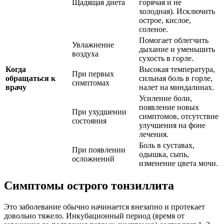
Щадящая диета
горячая и не
холодная). Исключить
острое, кислое,
соленое.
Помогает облегчить
Увлажнение
дыхание и уменьшить
воздуха
сухость в горле.
Когда
Высокая температура,
При первых
обращаться к
сильная боль в горле,
симптомах
врачу
налет на миндалинах.
Усиление боли,
появление новых
При ухудшении
симптомов, отсутствие
состояния
улучшения на фоне
лечения.
Боль в суставах,
При появлении
одышка, сыпь,
осложнений
изменение цвета мочи.
Симптомы острого тонзиллита
Это заболевание обычно начинается внезапно и протекает
довольно тяжело. Инкубационный период (время от