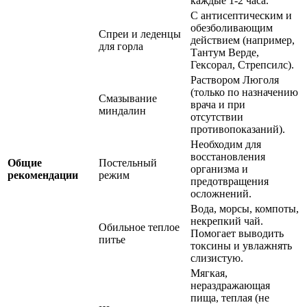
каждые 1-2 часа.
С антисептическим и
обезболивающим
Спреи и леденцы
действием (например,
для горла
Тантум Верде,
Гексорал, Стрепсилс).
Раствором Люголя
(только по назначению
Смазывание
врача и при
миндалин
отсутствии
противопоказаний).
Необходим для
восстановления
Общие
Постельный
организма и
рекомендации
режим
предотвращения
осложнений.
Вода, морсы, компоты,
некрепкий чай.
Обильное теплое
Помогает выводить
питье
токсины и увлажнять
слизистую.
Мягкая,
нераздражающая
пища, теплая (не