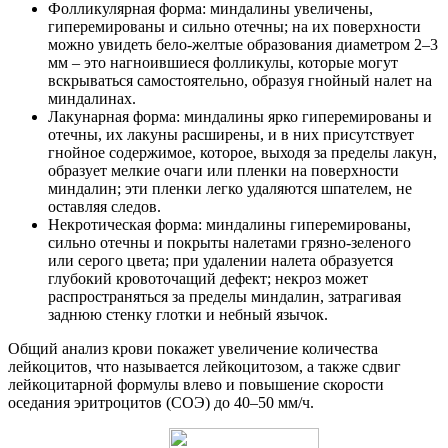
Фолликулярная форма: миндалины увеличены,
гиперемированы и сильно отечны; на их поверхности
можно увидеть бело-желтые образования диаметром 2–3
мм – это нагноившиеся фолликулы, которые могут
вскрываться самостоятельно, образуя гнойный налет на
миндалинах.
Лакунарная форма: миндалины ярко гиперемированы и
отечны, их лакуны расширены, и в них присутствует
гнойное содержимое, которое, выходя за пределы лакун,
образует мелкие очаги или пленки на поверхности
миндалин; эти пленки легко удаляются шпателем, не
оставляя следов.
Некротическая форма: миндалины гиперемированы,
сильно отечны и покрыты налетами грязно-зеленого
или серого цвета; при удалении налета образуется
глубокий кровоточащий дефект; некроз может
распространяться за пределы миндалин, затрагивая
заднюю стенку глотки и небный язычок.
Общий анализ крови покажет увеличение количества
лейкоцитов, что называется лейкоцитозом, а также сдвиг
лейкоцитарной формулы влево и повышение скорости
оседания эритроцитов (СОЭ) до 40–50 мм/ч.