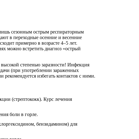
е лишь сезонным острым респираторным
ают в переходные осенние и весенние
ходит примерно в возрасте 4–5 лет.
иях можно встретить диагноз «острый
т высокой степенью заразности! Инфекция
едачи (при употреблении зараженных
и рекомендуется избегать контактов с ними.
ции (стрептококк). Курс лечения
ния боли в горле.
 хлоргексидином, бензидамином) для