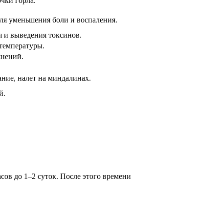
чки горла.
для уменьшения боли и воспаления.
я и выведения токсинов.
температуры.
жнений.
ание, налет на миндалинах.
й.
сов до 1–2 суток. После этого времени