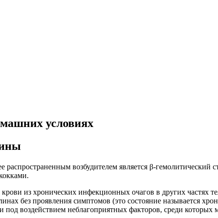
омашних условиях
гины
е распространенным возбудителем является β-гемолитический ст
кокками.
 крови из хронических инфекционных очагов в других частях те
алинах без проявления симптомов (это состояние называется хр
 под воздействием неблагоприятных факторов, среди которых 