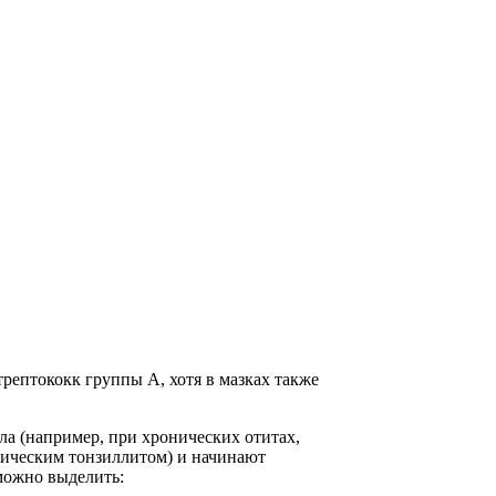
рептококк группы А, хотя в мазках также
ла (например, при хронических отитах,
оническим тонзиллитом) и начинают
можно выделить: