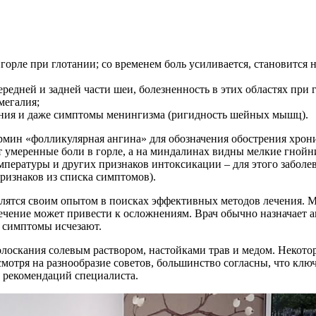
 горле при глотании; со временем боль усиливается, становится 
редней и задней части шеи, болезненность в этих областях при 
мегалия;
нания и даже симптомы менингизма (ригидность шейных мышц).
мин «фолликулярная ангина» для обозначения обострения хрони
 умеренные боли в горле, а на миндалинах видны мелкие гнойни
емпературы и других признаков интоксикации – для этого забол
ризнаков из списка симптомов).
елятся своим опытом в поисках эффективных методов лечения. 
олечение может привести к осложнениям. Врач обычно назначает 
и симптомы исчезают.
олоскания солевым раствором, настойками трав и медом. Некото
мотря на разнообразие советов, большинство согласны, что кл
 рекомендаций специалиста.