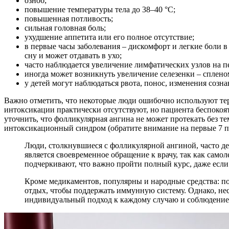
озноб;
повышение температуры тела до 38–40 °С;
повышенная потливость;
сильная головная боль;
ухудшение аппетита или его полное отсутствие;
в первые часы заболевания – дискомфорт и легкие боли в
сну и может отдавать в ухо;
часто наблюдается увеличение лимфатических узлов на пе
иногда может возникнуть увеличение селезенки – сплено
у детей могут наблюдаться рвота, понос, изменения соз
Важно отметить, что некоторые люди ошибочно используют тер
интоксикации практически отсутствуют, но пациента беспокоят
уточнить, что фолликулярная ангина не может протекать без т
интоксикационный синдром (обратите внимание на первые 7 п
Люди, столкнувшиеся с фолликулярной ангиной, часто д
является своевременное обращение к врачу, так как сам
подчеркивают, что важно пройти полный курс, даже есл
Кроме медикаментов, популярны и народные средства: п
отдых, чтобы поддержать иммунную систему. Однако, нес
индивидуальный подход к каждому случаю и соблюдение