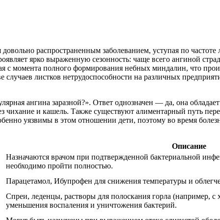
я довольно распространенным заболеванием, уступая по частот
являет ярко выраженную сезонность: чаще всего ангиной страд
я с момента полного формирования небных миндалин, что проис
ве случаев листков нетрудоспособности на различных предприят
улярная ангина заразной?». Ответ однозначен — да, она обладае
рез чихание и кашель. Также существуют алиментарный путь пер
обенно уязвимы в этом отношении дети, поэтому во время болезн
Описание
Назначаются врачом при подтвержденной бактериальной инфек
необходимо пройти полностью.
Парацетамол, Ибупрофен для снижения температуры и облегче
Спреи, леденцы, растворы для полоскания горла (например, с
уменьшения воспаления и уничтожения бактерий.