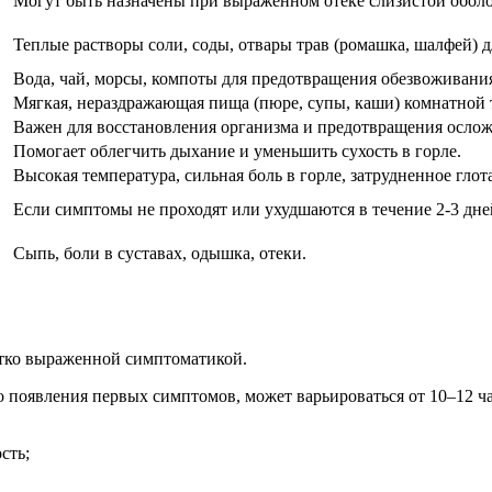
Могут быть назначены при выраженном отеке слизистой оболо
Теплые растворы соли, соды, отвары трав (ромашка, шалфей) 
Вода, чай, морсы, компоты для предотвращения обезвоживани
Мягкая, нераздражающая пища (пюре, супы, каши) комнатной 
Важен для восстановления организма и предотвращения осло
Помогает облегчить дыхание и уменьшить сухость в горле.
Высокая температура, сильная боль в горле, затрудненное глот
Если симптомы не проходят или ухудшаются в течение 2-3 дне
Сыпь, боли в суставах, одышка, отеки.
етко выраженной симптоматикой.
 появления первых симптомов, может варьироваться от 10–12 ча
сть;