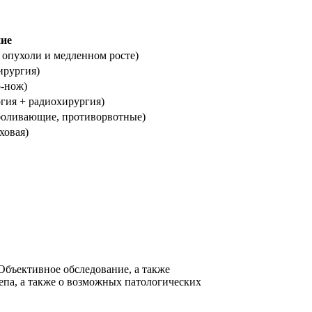
ие
 опухоли и медленном росте)
ирургия)
р-нож)
гия + радиохирургия)
боливающие, противорвотные)
ховая)
Объективное обследование, а также
па, а также о возможных патологических