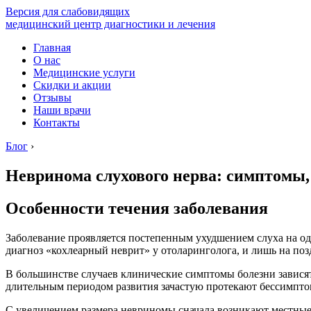
Версия для слабовидящих
медицинский центр диагностики и лечения
Главная
О нас
Медицинские услуги
Скидки и акции
Отзывы
Наши врачи
Контакты
Блог
›
Невринома слухового нерва: симптомы,
Особенности течения заболевания
Заболевание проявляется постепенным ухудшением слуха на о
диагноз «кохлеарный неврит» у отоларинголога, и лишь на поз
В большинстве случаев клинические симптомы болезни зависят 
длительным периодом развития зачастую протекают бессимпто
С увеличением размера невриномы сначала возникают местные 