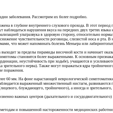
адии заболевания. Рассмотрим их более подробно.
ложена в глубине внутреннего слухового прохода. В этот перио
гут наблюдаться нарушения вкуса на передних двух третях языка 
рализацией ультразвука в здоровую сторону, относительно норма
 снижение чувствительности роговицы, слизистой носа и рта. В
мами, что может напоминать болезнь Меньера или лабиринтопа
а выходит за пределы пирамиды височной кости и начинает оказ
е симптомы становятся более выраженными. К основным признака
оординации, неустойчивость при ходьбе), учащаются и усиливаю
 зрительного нерва). Также могут поражаться ядра тройничного 
не поражения.
олее 60 мм. На фоне нарастающей неврологической симптоматики
наблюдается выраженный множественный нистагм, развиваются п
ицевого, блуждающего, тройничного), а иногда и зрительного, 
ненно важных центров (дыхательного и сосудодвигательного) в 
 методам и повышенной настороженности медицинских работнико