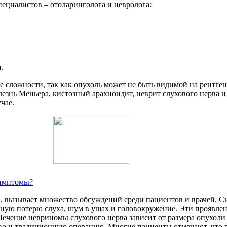
ециалистов – отоларинголога и невролога:
.
 сложности, так как опухоль может не быть видимой на рентгене
езнь Меньера, кистозный арахноидит, неврит слухового нерва и
чае.
симптомы?
а, вызывает множество обсуждений среди пациентов и врачей. 
нную потерю слуха, шум в ушах и головокружение. Эти проявлен
Лечение невриномы слухового нерва зависит от размера опухоли
во и традиционную операцию. Многие пациенты отмечают, что 