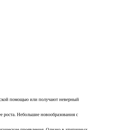
инской помощью или получают неверный
ее роста. Небольшие новообразования с
логические проявления. Однако в атипичных