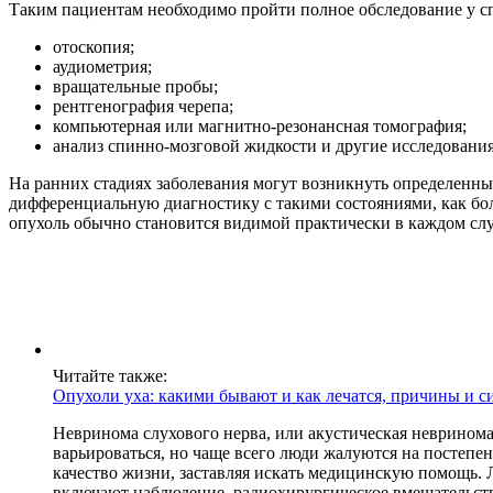
Таким пациентам необходимо пройти полное обследование у сп
отоскопия;
аудиометрия;
вращательные пробы;
рентгенография черепа;
компьютерная или магнитно-резонансная томография;
анализ спинно-мозговой жидкости и другие исследования
На ранних стадиях заболевания могут возникнуть определенные
дифференциальную диагностику с такими состояниями, как бол
опухоль обычно становится видимой практически в каждом слу
Читайте также:
Опухоли уха: какими бывают и как лечатся, причины и 
Невринома слухового нерва, или акустическая неврином
варьироваться, но чаще всего люди жалуются на постепе
качество жизни, заставляя искать медицинскую помощь. 
включают наблюдение, радиохирургическое вмешательст