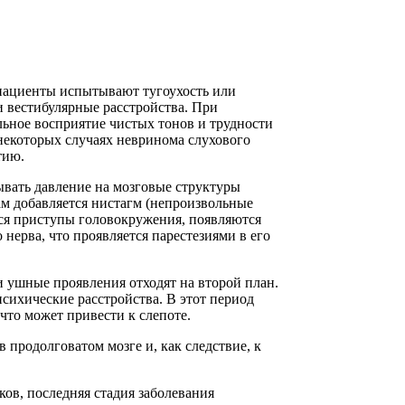
д пациенты испытывают тугоухость или
и вестибулярные расстройства. При
льное восприятие чистых тонов и трудности
 некоторых случаях невринома слухового
тию.
ывать давление на мозговые структуры
м добавляется нистагм (непроизвольные
тся приступы головокружения, появляются
нерва, что проявляется парестезиями в его
 ушные проявления отходят на второй план.
сихические расстройства. В этот период
что может привести к слепоте.
продолговатом мозге и, как следствие, к
в, последняя стадия заболевания