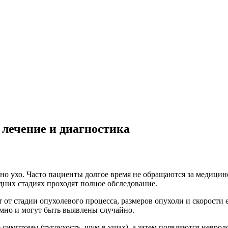
 лечение и диагностика
дно ухо. Часто пациенты долгое время не обращаются за медиц
дних стадиях проходят полное обследование.
от стадии опухолевого процесса, размеров опухоли и скорости 
мно и могут быть выявлены случайно.
симптомы (тугоухость, шум в ушах), а затем появляются невро