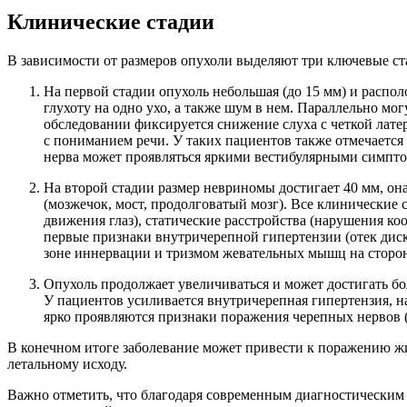
Клинические стадии
В зависимости от размеров опухоли выделяют три ключевые ст
На первой стадии опухоль небольшая (до 15 мм) и распо
глухоту на одно ухо, а также шум в нем. Параллельно мо
обследовании фиксируется снижение слуха с четкой лате
с пониманием речи. У таких пациентов также отмечается
нерва может проявляться яркими вестибулярными симпто
На второй стадии размер невриномы достигает 40 мм, он
(мозжечок, мост, продолговатый мозг). Все клинически
движения глаз), статические расстройства (нарушения к
первые признаки внутричерепной гипертензии (отек диска
зоне иннервации и тризмом жевательных мышц на сторо
Опухоль продолжает увеличиваться и может достигать б
У пациентов усиливается внутричерепная гипертензия, 
ярко проявляются признаки поражения черепных нервов (л
В конечном итоге заболевание может привести к поражению жиз
летальному исходу.
Важно отметить, что благодаря современным диагностическим