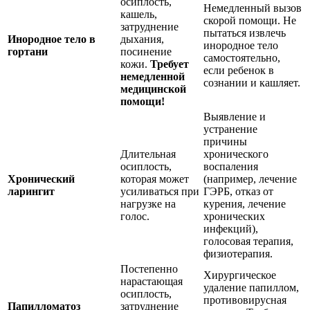
осиплость,
Немедленный вызов
кашель,
скорой помощи. Не
затруднение
пытаться извлечь
Инородное тело в
дыхания,
инородное тело
гортани
посинение
самостоятельно,
кожи.
Требует
если ребенок в
немедленной
сознании и кашляет.
медицинской
помощи!
Выявление и
устранение
причины
Длительная
хронического
осиплость,
воспаления
Хронический
которая может
(например, лечение
ларингит
усиливаться при
ГЭРБ, отказ от
нагрузке на
курения, лечение
голос.
хронических
инфекций),
голосовая терапия,
физиотерапия.
Постепенно
Хирургическое
нарастающая
удаление папиллом,
осиплость,
противовирусная
Папилломатоз
затруднение