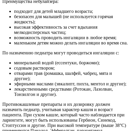
Преимущества небулайзера:
подходит для детей младшего возраста;
безопасен для малышей (не используется горячая
жидкость);
высокая эффективность за счет вдыхания
мелкодисперсных частиц;
возможность проводить ингаляции в любое время;
маленьким детям можно делать ингаляции во время сна.
По назначению педиатра могут проводиться ингаляции с:
минеральной водой (ессентуки, боржоми);
содовым раствором;
отварами трав (ромашка, шалфей, чабрец, мята и
другие);
эфирными маслами (эвкалипт, пихта, ментол и другие);
лекарственными средствами (Ротокан, Лазолван,
Тонзилгон и другие).
Противокашлевые препараты и их дозировку должен
назначить педиатр, учитывая характер кашля и возраст
пациента. При сухом кашле, который часто наблюдается при
ларингите, могут быть использованы Гербион, Синекод,
Стоптуссин и другие. При высокой температуре (выше 38°C)
применяются Панадол, Эффералган, парацетамол.