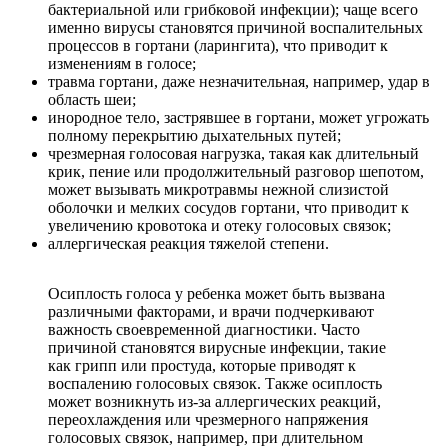
бактериальной или грибковой инфекции); чаще всего
именно вирусы становятся причиной воспалительных
процессов в гортани (ларингита), что приводит к
изменениям в голосе;
травма гортани, даже незначительная, например, удар в
область шеи;
инородное тело, застрявшее в гортани, может угрожать
полному перекрытию дыхательных путей;
чрезмерная голосовая нагрузка, такая как длительный
крик, пение или продолжительный разговор шепотом,
может вызывать микротравмы нежной слизистой
оболочки и мелких сосудов гортани, что приводит к
увеличению кровотока и отеку голосовых связок;
аллергическая реакция тяжелой степени.
Осиплость голоса у ребенка может быть вызвана
различными факторами, и врачи подчеркивают
важность своевременной диагностики. Часто
причиной становятся вирусные инфекции, такие
как грипп или простуда, которые приводят к
воспалению голосовых связок. Также осиплость
может возникнуть из-за аллергических реакций,
переохлаждения или чрезмерного напряжения
голосовых связок, например, при длительном