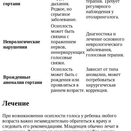
терапия. Требует
гортани
дыхания.
регулярного
Редкое, но
наблюдения у
серьезное
отоларинголога.
заболевание.
Осиплость
может быть
Диагностика и
связана с
лечение основного
Неврологические
поражением
неврологического
нарушения
нервов,
заболевания,
иннервирующих
голосовая терапия.
голосовые
связки.
Осиплость
Зависит от типа
может быть с
аномалии, может
Врожденные
рождения или
потребоваться
аномалии гортани
проявляться в
хирургическая
раннем возрасте.
коррекция.
Лечение
При возникновении осиплости голоса у ребенка любого
возраста важно незамедлительно обратиться к врачу и
следовать его рекомендациям. Младенцев обычно лечат в