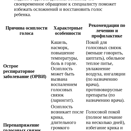
своевременное обращение к специалисту поможет
избежать осложнений и восстановить голос
ребенка.
Рекомендации по
Причина осиплости
Характерные
лечению и
голоса
особенности
профилактике
Кашель,
Покой для
насморк,
голосовых связок
повышение
(меньше говорить,
температуры,
шептать), обильное
боль в горле.
теплое питье,
Острое
Осиплость
увлажнение
респираторное
может быть
воздуха, ингаляции
заболевание (ОРВИ)
вызвана
(по назначению
воспалением
врача),
голосовых
противовирусные
связок
препараты (по
(ларингит).
назначению врача).
Осиплость
возникает после
Голосовой покой
крика,
(полное молчание
длительного
на несколько дней),
Перенапряжение
громкого
избегание крика и
голосовых связок