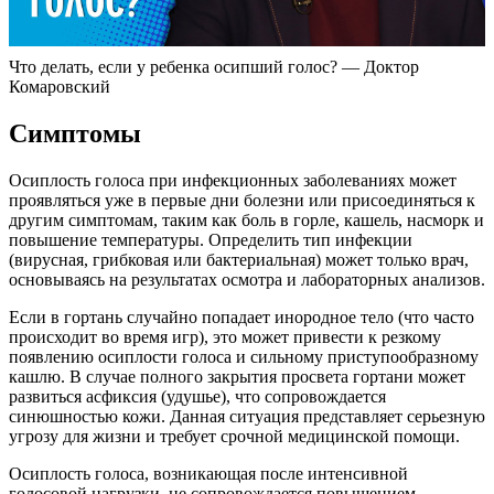
Что делать, если у ребенка осипший голос? — Доктор
Комаровский
Симптомы
Осиплость голоса при инфекционных заболеваниях может
проявляться уже в первые дни болезни или присоединяться к
другим симптомам, таким как боль в горле, кашель, насморк и
повышение температуры. Определить тип инфекции
(вирусная, грибковая или бактериальная) может только врач,
основываясь на результатах осмотра и лабораторных анализов.
Если в гортань случайно попадает инородное тело (что часто
происходит во время игр), это может привести к резкому
появлению осиплости голоса и сильному приступообразному
кашлю. В случае полного закрытия просвета гортани может
развиться асфиксия (удушье), что сопровождается
синюшностью кожи. Данная ситуация представляет серьезную
угрозу для жизни и требует срочной медицинской помощи.
Осиплость голоса, возникающая после интенсивной
голосовой нагрузки, не сопровождается повышением