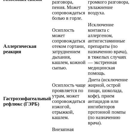
разговора,
громкого разговора,
пения. Может
увлажнение
сопровождаться
воздуха.
болью в горле.
Исключение
Осиплость
контакта с
может
аллергеном,
сопровождаться
антигистаминные
Аллергическая
отеком гортани,
препараты (по
реакция
затруднением
назначению врача),
дыхания,
в тяжелых случаях
кашлем, кожной
— экстренная
сыпью.
медицинская
помощь.
Диета (исключение
Осиплость чаще
жирной, острой
проявляется по
пищи, шоколада,
утрам, может
кофе), прием
Гастроэзофагеальный
сопровождаться
антацидов или
рефлюкс (ГЭРБ)
изжогой,
ингибиторов
отрыжкой,
протонной помпы
кашлем.
(по назначению
врача).
Внезапная