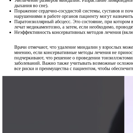
Увеличение размеров миндалин. Разрастание лимфоидной
дыхания во сне).
Поражение сердечно-сосудистой системы, суставов и поч
нарушениями в работе органов пациенту могут назначит
Паратонзиллярный абсцесс. Это состояние, при котором 
лечат медикаментозно, а затем, если необходимо, провод
Неэффективность консервативных методов лечения (вклю
Врачи отмечают, что удаление миндалин у взрослых може
мнению, если консервативные методы лечения не принося
подчеркивают, что решение о проведении тонзиллэктоми
заболеваний. Важно также учитывать возможные осложне
все риски и преимущества с пациентом, чтобы обеспечи