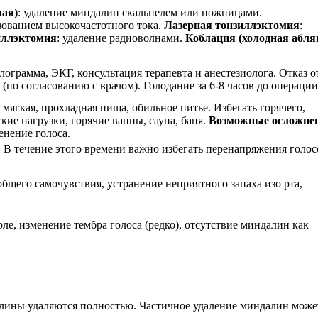
ная)
: удаление миндалин скальпелем или ножницами.
ьзованием высокочастотного тока.
Лазерная тонзиллэктомия
:
иллэктомия
: удаление радиоволнами.
Коблация (холодная абля
лограмма, ЭКГ, консультация терапевта и анестезиолога. Отказ о
по согласованию с врачом). Голодание за 6-8 часов до операции
: мягкая, прохладная пища, обильное питье. Избегать горячего,
ские нагрузки, горячие ванны, сауна, баня.
Возможные осложне
енение голоса.
. В течение этого времени важно избегать перенапряжения голо
бщего самочувствия, устранение неприятного запаха изо рта,
ле, изменение тембра голоса (редко), отсутствие миндалин как
алины удаляются полностью. Частичное удаление миндалин може