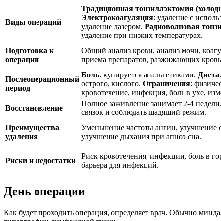
Традиционная тонзиллэктомия (холод
Электрокоагуляция
: удаление с испол
Виды операций
удаление лазером.
Радиоволновая тонз
удаление при низких температурах.
Подготовка к
Общий анализ крови, анализ мочи, коагу
операции
приема препаратов, разжижающих кровь (
Боль
: купируется анальгетиками.
Диета
Послеоперационный
острого, кислого.
Ограничения
: физиче
период
кровотечение, инфекция, боль в ухе, изм
Полное заживление занимает 2-4 недели
Восстановление
связок и соблюдать щадящий режим.
Преимущества
Уменьшение частоты ангин, улучшение о
удаления
улучшение дыхания при апноэ сна.
Риск кровотечения, инфекции, боль в гор
Риски и недостатки
барьера для инфекций.
День операции
Как будет проходить операция, определяет врач. Обычно минд