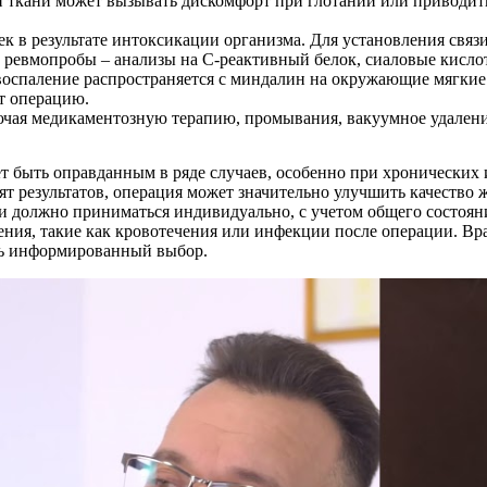
 ткани может вызывать дискомфорт при глотании или приводить
ек в результате интоксикации организма. Для установления свя
ь ревмопробы – анализы на С-реактивный белок, сиаловые кисло
воспаление распространяется с миндалин на окружающие мягкие
ят операцию.
чая медикаментозную терапию, промывания, вакуумное удалени
т быть оправданным в ряде случаев, особенно при хронических
т результатов, операция может значительно улучшить качество
и должно приниматься индивидуально, с учетом общего состоян
ния, такие как кровотечения или инфекции после операции. Вр
ть информированный выбор.