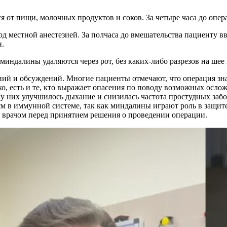
я от пищи, молочных продуктов и соков. За четыре часа до опер
од местной анестезией. За полчаса до вмешательства пациенту 
н.
индалины удаляются через рот, без каких-либо разрезов на шее
ий и обсуждений. Многие пациенты отмечают, что операция зна
ко, есть и те, кто выражает опасения по поводу возможных осло
у них улучшилось дыхание и снизилась частота простудных забо
ям в иммунной системе, так как миндалины играют роль в защит
с врачом перед принятием решения о проведении операции.