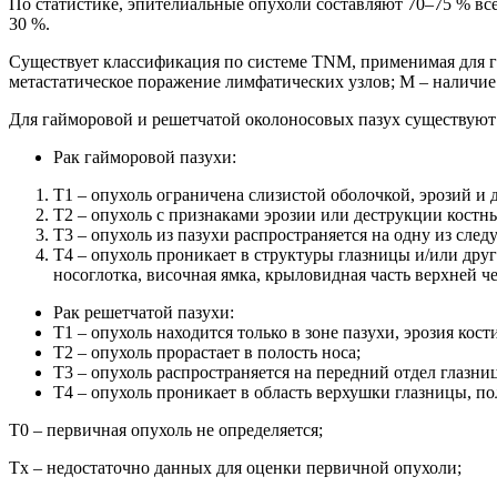
По статистике, эпителиальные опухоли составляют 70–75 % все
30 %.
Существует классификация по системе TNM, применимая для га
метастатическое поражение лимфатических узлов; М – наличие
Для гайморовой и решетчатой околоносовых пазух существуют 
Рак гайморовой пазухи:
Т1 – опухоль ограничена слизистой оболочкой, эрозий и 
Т2 – опухоль с признаками эрозии или деструкции костны
Т3 – опухоль из пазухи распространяется на одну из сле
Т4 – опухоль проникает в структуры глазницы и/или друг
носоглотка, височная ямка, крыловидная часть верхней ч
Рак решетчатой пазухи:
Т1 – опухоль находится только в зоне пазухи, эрозия кос
Т2 – опухоль прорастает в полость носа;
Т3 – опухоль распространяется на передний отдел глазн
Т4 – опухоль проникает в область верхушки глазницы, по
Т0 – первичная опухоль не определяется;
Тx – недостаточно данных для оценки первичной опухоли;