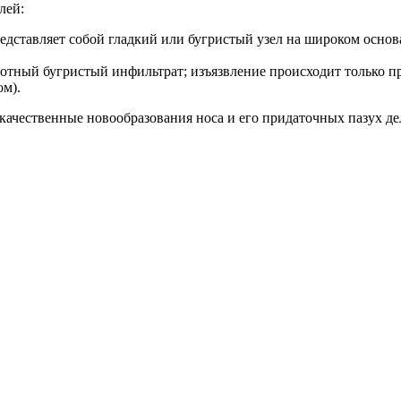
лей:
представляет собой гладкий или бугристый узел на широком осно
плотный бугристый инфильтрат; изъязвление происходит только п
ом).
ачественные новообразования носа и его придаточных пазух дел