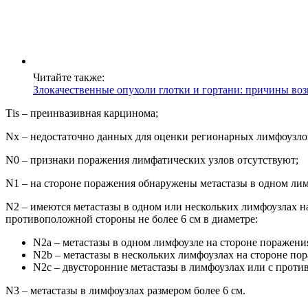
Читайте также:
Злокачественные опухоли глотки и гортани: причины во
Тis – преинвазивная карцинома;
Nx – недостаточно данных для оценки регионарных лимфоузло
N0 – признаки поражения лимфатических узлов отсутствуют;
N1 – на стороне поражения обнаружены метастазы в одном лимф
N2 – имеются метастазы в одном или нескольких лимфоузлах на
противоположной стороны не более 6 см в диаметре:
N2a – метастазы в одном лимфоузле на стороне поражения,
N2b – метастазы в нескольких лимфоузлах на стороне пора
N2c – двусторонние метастазы в лимфоузлах или с против
N3 – метастазы в лимфоузлах размером более 6 см.