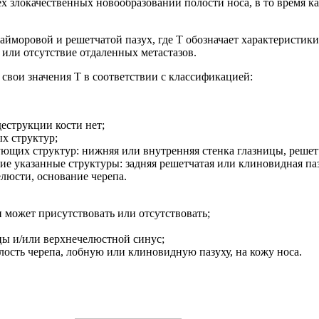
х злокачественных новообразований полости носа, в то время к
йморовой и решетчатой пазух, где T обозначает характеристики
 или отсутствие отдаленных метастазов.
свои значения T в соответствии с классификацией:
деструкции кости нет;
х структур;
дующих структур: нижняя или внутренняя стенка глазницы, реше
ие указанные структуры: задняя решетчатая или клиновидная паз
елюсти, основание черепа.
ти может присутствовать или отсутствовать;
ицы и/или верхнечелюстной синус;
лость черепа, лобную или клиновидную пазуху, на кожу носа.