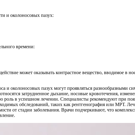
ти и околоносовых пазух:
льного времени:
действие может оказывать контрастное вещество, вводимое в но
оса и околоносовых пазух могут проявляться разнообразными си
тносятся затрудненное дыхание, носовые кровотечения, изменен
вую роль в успешном лечении. Специалисты рекомендуют при по
бходимых обследований, таких как рентгенография или МРТ. Ле
ости от стадии заболевания. Врачи подчеркивают, что комплекс
вление.