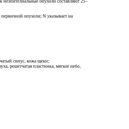
ак неэпителиальные опухоли составляют 25–
 первичной опухоли; N указывает на
тчатый синус, кожа щеки;
уха, решетчатая пластинка, мягкое небо,