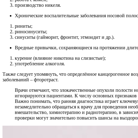
производство никеля.
Хронические воспалительные заболевания носовой полос
риниты;
риносинуситы;
синуситы (гайморит, фронтит, этмоидит и др.).
Вредные привычки, сохраняющиеся на протяжении длите
курение (влияние никотина на слизистые);
употребление алкоголя.
Также следует упомянуть, что определённое канцерогенное воз
заболеваний – фторотраст.
Врачи отмечают, что злокачественные опухоли полости н
игнорируются пациентами. К числу основных признаков о
Важно понимать, что ранняя диагностика играет ключе
незамедлительно обращаться к врачу для проведения нео
вмешательство, химиотерапию и радиотерапию, в зависим
проверки могут значительно повысить шансы на выздоро