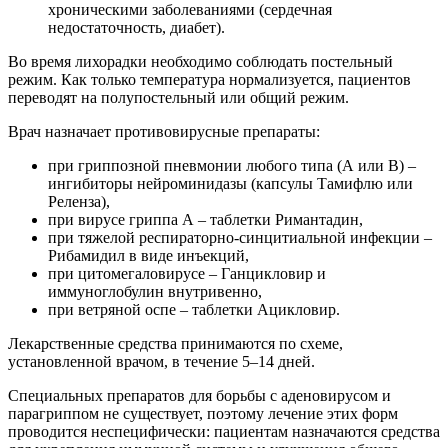
хроническими заболеваниями (сердечная
недостаточность, диабет).
Во время лихорадки необходимо соблюдать постельный
режим. Как только температура нормализуется, пациентов
переводят на полупостельный или общий режим.
Врач назначает противовирусные препараты:
при гриппозной пневмонии любого типа (А или В) –
ингибиторы нейроминидазы (капсулы Тамифлю или
Реленза),
при вирусе гриппа А – таблетки Римантадин,
при тяжелой респираторно-синцитиальной инфекции –
Рибамидил в виде инъекций,
при цитомегаловирусе – Ганцикловир и
иммуноглобулин внутривенно,
при ветряной оспе – таблетки Ацикловир.
Лекарственные средства принимаются по схеме,
установленной врачом, в течение 5–14 дней.
Специальных препаратов для борьбы с аденовирусом и
парагриппом не существует, поэтому лечение этих форм
проводится неспецифически: пациентам назначаются средства