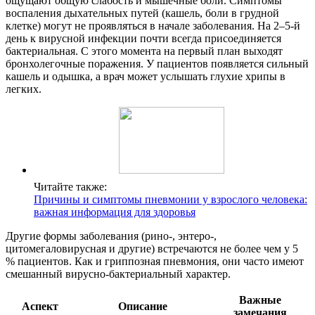
ощущают общую слабость и мышечные боли. Симптомы
воспаления дыхательных путей (кашель, боли в грудной
клетке) могут не проявляться в начале заболевания. На 2–5-й
день к вирусной инфекции почти всегда присоединяется
бактериальная. С этого момента на первый план выходят
бронхолегочные поражения. У пациентов появляется сильный
кашель и одышка, а врач может услышать глухие хрипы в
легких.
Читайте также:
Причины и симптомы пневмонии у взрослого человека:
важная информация для здоровья
Другие формы заболевания (рино-, энтеро-,
цитомегаловирусная и другие) встречаются не более чем у 5
% пациентов. Как и гриппозная пневмония, они часто имеют
смешанный вирусно-бактериальный характер.
Важные
Аспект
Описание
замечания