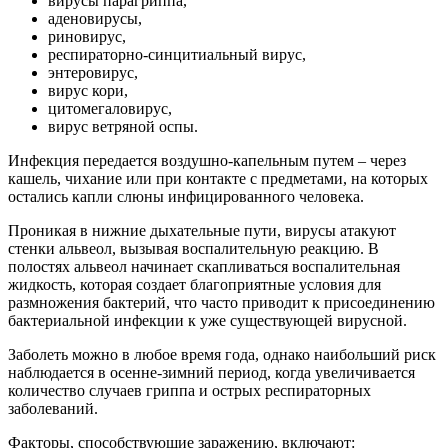
вирусы парагриппа,
аденовирусы,
риновирус,
респираторно-синцитиальный вирус,
энтеровирус,
вирус кори,
цитомегаловирус,
вирус ветряной оспы.
Инфекция передается воздушно-капельным путем – через
кашель, чихание или при контакте с предметами, на которых
остались капли слюны инфицированного человека.
Проникая в нижние дыхательные пути, вирусы атакуют
стенки альвеол, вызывая воспалительную реакцию. В
полостях альвеол начинает скапливаться воспалительная
жидкость, которая создает благоприятные условия для
размножения бактерий, что часто приводит к присоединению
бактериальной инфекции к уже существующей вирусной.
Заболеть можно в любое время года, однако наибольший риск
наблюдается в осенне-зимний период, когда увеличивается
количество случаев гриппа и острых респираторных
заболеваний.
Факторы, способствующие заражению, включают: