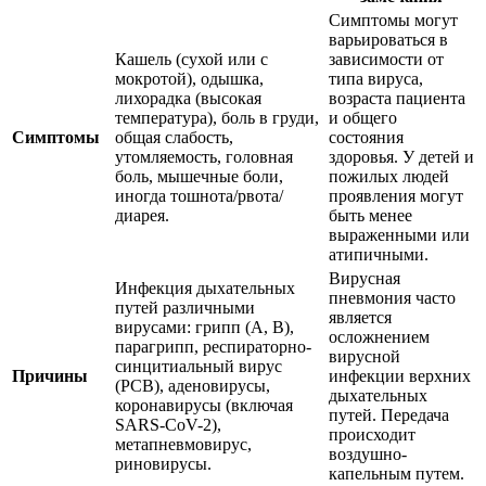
Симптомы могут
варьироваться в
Кашель (сухой или с
зависимости от
мокротой), одышка,
типа вируса,
лихорадка (высокая
возраста пациента
температура), боль в груди,
и общего
Симптомы
общая слабость,
состояния
утомляемость, головная
здоровья. У детей и
боль, мышечные боли,
пожилых людей
иногда тошнота/рвота/
проявления могут
диарея.
быть менее
выраженными или
атипичными.
Вирусная
Инфекция дыхательных
пневмония часто
путей различными
является
вирусами: грипп (A, B),
осложнением
парагрипп, респираторно-
вирусной
синцитиальный вирус
Причины
инфекции верхних
(РСВ), аденовирусы,
дыхательных
коронавирусы (включая
путей. Передача
SARS-CoV-2),
происходит
метапневмовирус,
воздушно-
риновирусы.
капельным путем.