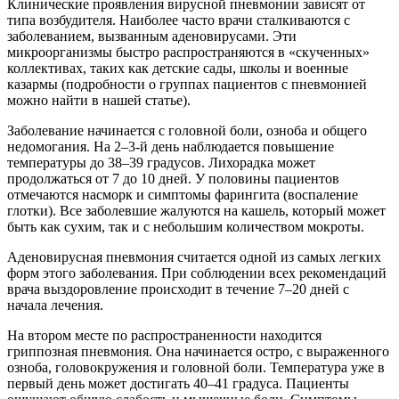
Клинические проявления вирусной пневмонии зависят от
типа возбудителя. Наиболее часто врачи сталкиваются с
заболеванием, вызванным аденовирусами. Эти
микроорганизмы быстро распространяются в «скученных»
коллективах, таких как детские сады, школы и военные
казармы (подробности о группах пациентов с пневмонией
можно найти в нашей статье).
Заболевание начинается с головной боли, озноба и общего
недомогания. На 2–3-й день наблюдается повышение
температуры до 38–39 градусов. Лихорадка может
продолжаться от 7 до 10 дней. У половины пациентов
отмечаются насморк и симптомы фарингита (воспаление
глотки). Все заболевшие жалуются на кашель, который может
быть как сухим, так и с небольшим количеством мокроты.
Аденовирусная пневмония считается одной из самых легких
форм этого заболевания. При соблюдении всех рекомендаций
врача выздоровление происходит в течение 7–20 дней с
начала лечения.
На втором месте по распространенности находится
гриппозная пневмония. Она начинается остро, с выраженного
озноба, головокружения и головной боли. Температура уже в
первый день может достигать 40–41 градуса. Пациенты