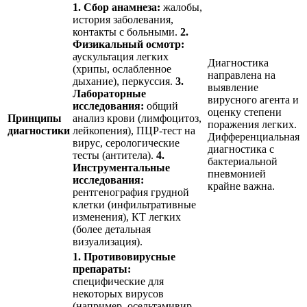
1. Сбор анамнеза:
жалобы,
история заболевания,
контакты с больными.
2.
Физикальный осмотр:
аускультация легких
Диагностика
(хрипы, ослабленное
направлена на
дыхание), перкуссия.
3.
выявление
Лабораторные
вирусного агента и
исследования:
общий
оценку степени
Принципы
анализ крови (лимфоцитоз,
поражения легких.
диагностики
лейкопения), ПЦР-тест на
Дифференциальная
вирус, серологические
диагностика с
тесты (антитела).
4.
бактериальной
Инструментальные
пневмонией
исследования:
крайне важна.
рентгенография грудной
клетки (инфильтративные
изменения), КТ легких
(более детальная
визуализация).
1. Противовирусные
препараты:
специфические для
некоторых вирусов
(например, осельтамивир