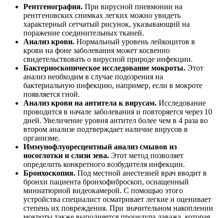
Рентгенография.
При вирусной пневмонии на
рентгеновских снимках легких можно увидеть
характерный сетчатый рисунок, указывающий на
поражение соединительных тканей.
Анализ крови.
Нормальный уровень лейкоцитов в
крови на фоне заболевания может косвенно
свидетельствовать о вирусной природе инфекции.
Бактериоскопическое исследование мокроты.
Этот
анализ необходим в случае подозрения на
бактериальную инфекцию, например, если в мокроте
появляется гной.
Анализ крови на антитела к вирусам.
Исследование
проводится в начале заболевания и повторяется через 10
дней. Увеличение уровня антител более чем в 4 раза во
втором анализе подтверждает наличие вирусов в
организме.
Иммунофлуоресцентный анализ смывов из
носоглотки и слизи зева.
Этот метод позволяет
определить конкретного возбудителя инфекции.
Бронхоскопия.
Под местной анестезией врач вводит в
бронхи пациента бронхофиброскоп, оснащенный
миниатюрной видеокамерой. С помощью этого
устройства специалист осматривает легкие и оценивает
степень их повреждения. При значительном накоплении
мокроты также выполняется процедура лаважа, которая