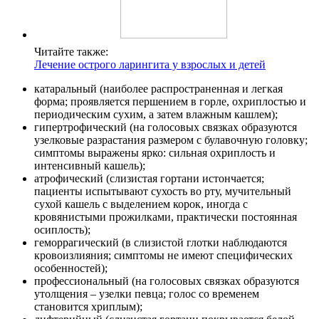
Читайте также:
Лечение острого ларингита у взрослых и детей
катаральный (наиболее распространенная и легкая
форма; проявляется першением в горле, охриплостью и
периодическим сухим, а затем влажным кашлем);
гипертрофический (на голосовых связках образуются
узелковые разрастания размером с булавочную головку;
симптомы выражены ярко: сильная охриплость и
интенсивный кашель);
атрофический (слизистая гортани истончается;
пациенты испытывают сухость во рту, мучительный
сухой кашель с выделением корок, иногда с
кровянистыми прожилками, практически постоянная
осиплость);
геморрагический (в слизистой глотки наблюдаются
кровоизлияния; симптомы не имеют специфических
особенностей);
профессиональный (на голосовых связках образуются
утолщения – узелки певца; голос со временем
становится хриплым);