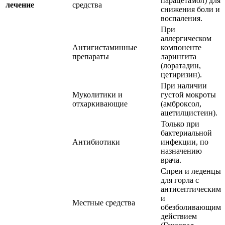
парацетамол) для
лечение
средства
снижения боли и
воспаления.
При
аллергическом
Антигистаминные
компоненте
препараты
ларингита
(лоратадин,
цетиризин).
При наличии
Муколитики и
густой мокроты
отхаркивающие
(амброксол,
ацетилцистеин).
Только при
бактериальной
Антибиотики
инфекции, по
назначению
врача.
Спреи и леденцы
для горла с
антисептическим
и
Местные средства
обезболивающим
действием