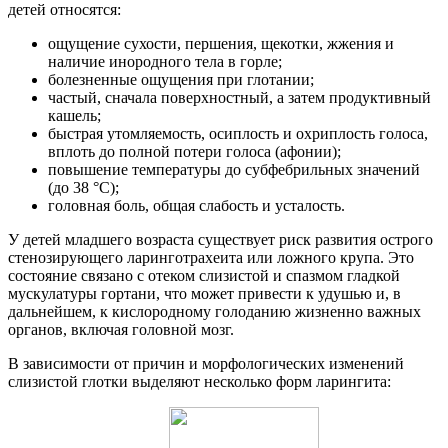
детей относятся:
ощущение сухости, першения, щекотки, жжения и
наличие инородного тела в горле;
болезненные ощущения при глотании;
частый, сначала поверхностный, а затем продуктивный
кашель;
быстрая утомляемость, осиплость и охриплость голоса,
вплоть до полной потери голоса (афонии);
повышение температуры до субфебрильных значений
(до 38 °С);
головная боль, общая слабость и усталость.
У детей младшего возраста существует риск развития острого
стенозирующего ларинготрахеита или ложного крупа. Это
состояние связано с отеком слизистой и спазмом гладкой
мускулатуры гортани, что может привести к удушью и, в
дальнейшем, к кислородному голоданию жизненно важных
органов, включая головной мозг.
В зависимости от причин и морфологических изменений
слизистой глотки выделяют несколько форм ларингита: