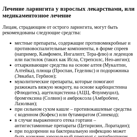
Лечение ларингита у взрослых лекарствами, или
медикаментозное лечение
Лицам, страдающим от острого ларингита, могут быть
рекомендованы следующие средства:
местные препараты, содержащие противомикробные и
противовоспалительные компоненты, в форме спреев
(например, Камфомен, Ингалипт, Тера-флю) и леденцов
или пастилок (таких как Исла, Стрепсилс, Нео-ангин);
отхаркивающие средства на основе алтея (Мукалтин,
Алтейка), плюща (Проспан, Геделикс) и подорожника
(Эвкабал, Гербион);
муколитические препараты, которые помогают
разжижать вязкую мокроту, на основе карбоцистеина
(Флюдитек), ацетилцистеина (АЦЦ, Флуимуцил),
бромгексина (Солвин) и амброксола (Амбробене,
Лазолван);
при сильном сухом кашле – противокашлевые средства
с кодеином (Кофекс) или бутамиратом (Синекод);
в случае выраженного отека гортани –
антигистаминные препараты (Цетиризин, Лоратадин);
при подозрении на бактериальную инфекцию может
быть назначен аэрозольный препарат с антибиотиком