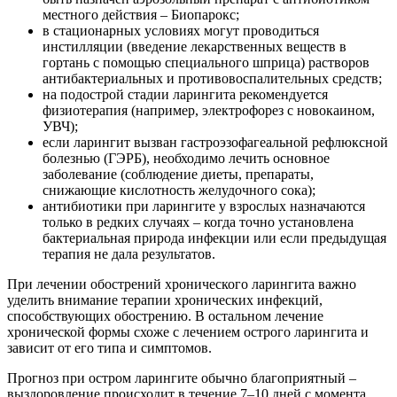
местного действия – Биопарокс;
в стационарных условиях могут проводиться
инстилляции (введение лекарственных веществ в
гортань с помощью специального шприца) растворов
антибактериальных и противовоспалительных средств;
на подострой стадии ларингита рекомендуется
физиотерапия (например, электрофорез с новокаином,
УВЧ);
если ларингит вызван гастроэзофагеальной рефлюксной
болезнью (ГЭРБ), необходимо лечить основное
заболевание (соблюдение диеты, препараты,
снижающие кислотность желудочного сока);
антибиотики при ларингите у взрослых назначаются
только в редких случаях – когда точно установлена
бактериальная природа инфекции или если предыдущая
терапия не дала результатов.
При лечении обострений хронического ларингита важно
уделить внимание терапии хронических инфекций,
способствующих обострению. В остальном лечение
хронической формы схоже с лечением острого ларингита и
зависит от его типа и симптомов.
Прогноз при остром ларингите обычно благоприятный –
выздоровление происходит в течение 7–10 дней с момента