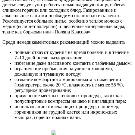
диеты: следует употреблять только щадящую пищу, избегая
слишком горячих или холодных блюд. Газированные и
алкогольные напитки необходимо полностью исключить.
Рекомендуется обильное питье, особенно теплое молоко с
медом (если нет аллергии) и щелочные минеральные воды,
такие как боржоми или «Поляна Квасова».
Среди немедикаментозных рекомендаций можно выделить:
полный отказ от курения на время болезни и в течение
7–10 дней после выздоровления;
избегание даже пассивного контакта с табачным дымом;
ограничение пребывания на улице в холодную,
дождливую и туманную погоду;
создание комфортного микроклимата в помещении
(температура около 20 ºС, влажность не менее 55 %),
регулярное проветривание;
применение местных тепловых процедур, таких как
полуспиртовые компрессы на шею и ингаляции пара;
использование отвлекающих процедур, например,
горчичников на грудной клетке или икроножных
мышцах, горячих ножных ванн.