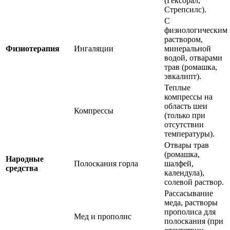
(Гексорал,
Стрепсилс).
С
физиологическим
раствором,
Физиотерапия
Ингаляции
минеральной
водой, отварами
трав (ромашка,
эвкалипт).
Теплые
компрессы на
область шеи
Компрессы
(только при
отсутствии
температуры).
Отвары трав
(ромашка,
Народные
Полоскания горла
шалфей,
средства
календула),
солевой раствор.
Рассасывание
меда, растворы
прополиса для
Мед и прополис
полоскания (при