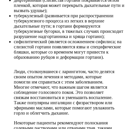
дифтерийный (слизистая гортани покрывается белой
пленкой, которая может перекрыть дыхательные пути и
вызвать удушье);
туберкулезный (развивается при распространении
туберкулезного процесса из легких в верхние
дыхательные пути; в гортани формируются
туберкулезные бугорки, в тяжелых случаях происходит
разрушение надгортанника и хряща гортани);
сифилитический (является осложнением сифилиса; на
слизистой гортани появляются язвы и специфические
бляшки, которые со временем могут привести к
образованию рубцов и деформации гортани).
Люди, столкнувшиеся с ларингитом, часто делятся
своим опытом лечения и методами, которые
помогли им справиться с этим заболеванием.
Многие отмечают, что важным шагом является
соблюдение голосового покоя. Это позволяет
связкам восстановиться и уменьшить воспаление.
Также популярны ингаляции с физраствором или
эфирными маслами, которые помогают увлажнить
горло и облегчить дыхание.
Некоторые пациенты рекомендуют полоскания
солевыми растворами или отварами трав, такими